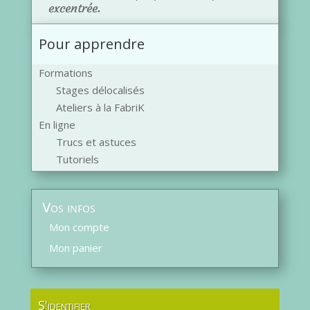
excentrée.
Pour apprendre
Formations
Stages délocalisés
Ateliers à la FabriK
En ligne
Trucs et astuces
Tutoriels
Vos infos
Mon compte
Mon panier
S'identifier