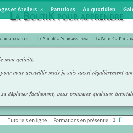
ges et Ateliers
Parutions
Au quotidien
Gal
La BoutiK pour apprendre
ur se faire belle
La BoutiK – Pour apprendre
La BoutiK – Pour tra
de mon activité.
 pour vous accueillir mais je suis aussi régulièrement am
 se déplacer facilement, vous trouverez quelques tutoriels
Tutoriels en ligne
Formations en présentiel