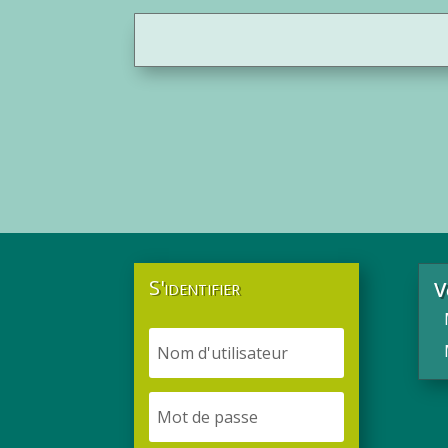
F
S'identifier
V