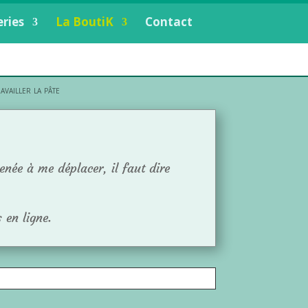
eries
La BoutiK
Contact
vailler la pâte
enée à me déplacer, il faut dire
 en ligne.