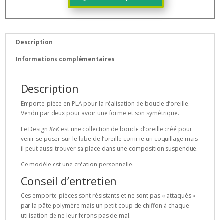
quantité
de
Emporte-
pièce
Boucle
Description
d'oreille
Informations complémentaires
KoK
-
Modèle
Description
D
Emporte-pièce en PLA pour la réalisation de boucle d’oreille.
Vendu par deux pour avoir une forme et son symétrique.
Le Design
KoK
est une collection de boucle d’oreille créé pour
venir se poser sur le lobe de l’oreille comme un coquillage mais
il peut aussi trouver sa place dans une composition suspendue.
Ce modèle est une création personnelle.
Conseil d’entretien
Ces emporte-pièces sont résistants et ne sont pas « attaqués »
par la pâte polymère mais un petit coup de chiffon à chaque
utilisation de ne leur ferons pas de mal.