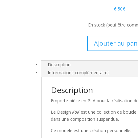
6,50
€
En stock (peut être co
quantité
Ajouter au pan
de
Emporte-
pièce
Description
Boucle
Informations complémentaires
d'oreille
KoK
Description
-
Modèle
Emporte-pièce en PLA pour la réalisation de
B
Le Design
KoK
est une collection de boucle d
dans une composition suspendue.
Ce modèle est une création personnelle.