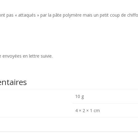
nt pas « attaqués » par la pâte polymère mais un petit coup de chiffo
 envoyées en lettre suivie.
ntaires
10 g
4 × 2 × 1 cm