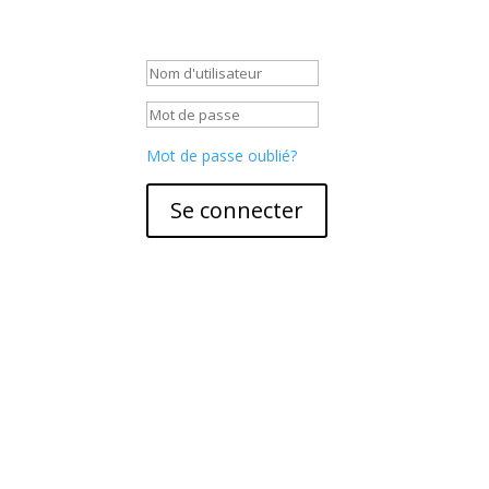
S'identifier
Mot de passe oublié?
Se connecter
Vos infos
Mon compte
Mon panier
Mentions Légales
Conditions Générales
de Ventes
Mathilde Colas
Les Landes