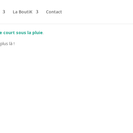
La BoutiK
Contact
le court sous la pluie
.
lus là !