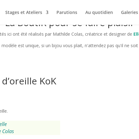
Stages et Ateliers
Parutions
Au quotidien
Galeries
La BoutiK pour se faire plaisir
és ici ont été réalisés par Mathilde Colas, créatrice et designer de
El
modèle est unique, si un bijou vous plait, n'attendez pas qu'il ne soit p
d’oreille KoK
lle.
elle
e Colas