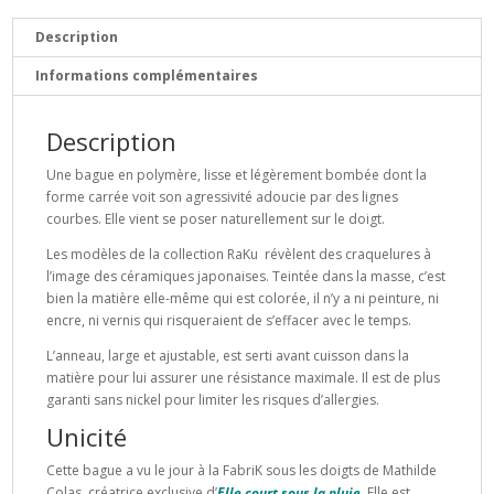
Kwadrature
RaKu
Description
Informations complémentaires
Description
Une bague en polymère, lisse et légèrement bombée dont la
forme carrée voit son agressivité adoucie par des lignes
courbes. Elle vient se poser naturellement sur le doigt.
Les modèles de la collection RaKu révèlent des craquelures à
l’image des céramiques japonaises. Teintée dans la masse, c’est
bien la matière elle-même qui est colorée, il n’y a ni peinture, ni
encre, ni vernis qui risqueraient de s’effacer avec le temps.
L’anneau, large et ajustable, est serti avant cuisson dans la
matière pour lui assurer une résistance maximale. Il est de plus
garanti sans nickel pour limiter les risques d’allergies.
Unicité
Cette bague a vu le jour à la FabriK sous les doigts de Mathilde
Colas, créatrice exclusive d’
Elle court sous la pluie
. Elle est