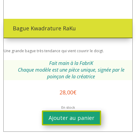
Bague Kwadrature RaKu
Une grande bague très tendance qui vient couvrir le doigt.
Fait main à la FabriK
Chaque modèle est une pièce unique, signée par le
poinçon de la créatrice
28,00
€
En stock
Ajouter au panier
quantité
de
Bague