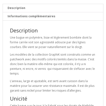
Kwadrature
GraphiK
Description
Informations complémentaires
Description
Une bague en polymère, lisse et légèrement bombée dont la
forme carrée voit son agressivité adoucie par des lignes
courbes. Elle vient se poser naturellement sur le doigt.
Les modèles de la collection GraphiK sont construits comme un
patchwork avec des motifs colorés teintés dans la masse. C’est
donc bien la matière elle-même qui est colorée, il n’y a ni
peinture, ni encre, ni vernis qui risqueraient de s’effacer avec le
temps.
L’anneau, large et ajustable, est serti avant cuisson dans la
matière pour lui assurer une résistance maximale. Il est de plus
garanti sans nickel pour limiter les risques d’allergies.
Unicité
Cette bague a vu le jour à la FabriK sous les doigts de Mathilde