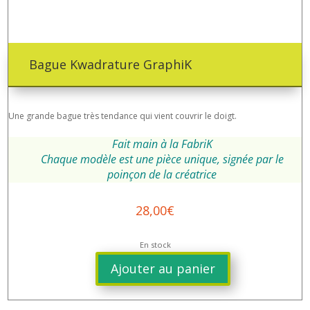
Bague Kwadrature GraphiK
Une grande bague très tendance qui vient couvrir le doigt.
Fait main à la FabriK
Chaque modèle est une pièce unique, signée par le
poinçon de la créatrice
28,00
€
En stock
Ajouter au panier
quantité
de
Bague