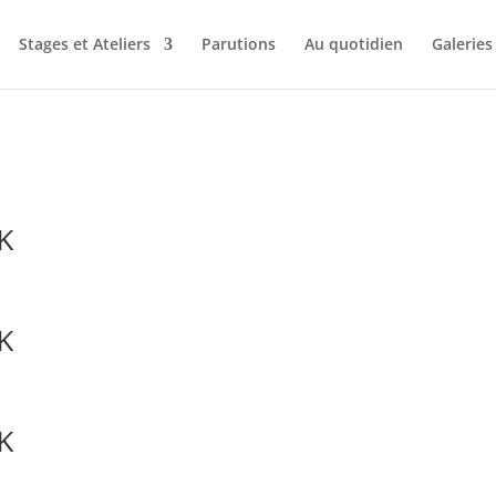
Stages et Ateliers
Parutions
Au quotidien
Galeries
K
K
K